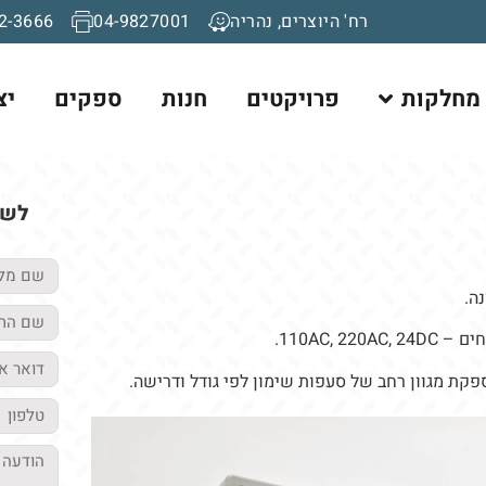
רח' היוצרים, נהריה
04-9827001
2-3666
מחלקות
פרויקטים
חנות
ספקים
יצ
לשא
ה.
110AC,.
פקת מגוון רחב של סעפות שימון לפי גודל ודרישה.