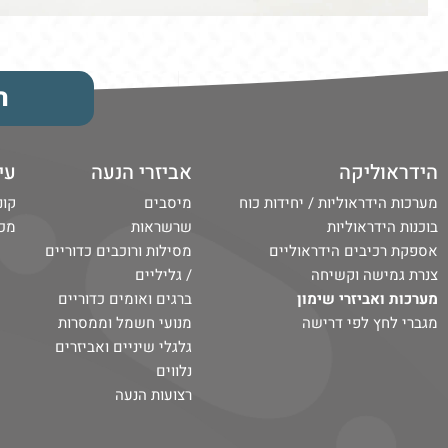
ה
הידראוליקה
אביזרי הנעה
עי
מערכות הידראוליות / יחידות כוח
מיסבים
קונ
בוכנות הידראוליות
שרשראות
מכונ
אספקת רכיבים הידראוליים
מסילות ורוכבים כדוריים
צנרת גמישה וקשיחה
/ גליליים​
מערכות ואביזרי שימון
ברגים ואומים כדוריים
מגברי לחץ לפי דרישה
מנועי חשמל וממסרות
גלגלי שיניים ואביזרים
נלווים
רצועות הנעה